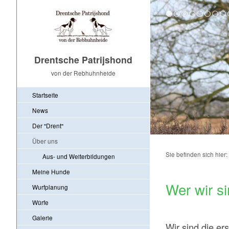
Drentsche Patrijshond
von der Rebhuhnheide
Startseite
News
Der "Drent"
Über uns
Sie befinden sich hier:
Aus- und Weiterbildungen
Meine Hunde
Wer wir s
Wurfplanung
Würfe
Galerie
Wir sind die e