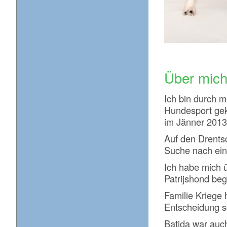
Über mic
Ich bin durch 
Hundesport ge
im Jänner 2013
Auf den Drentsc
Suche nach ein
Ich habe mich 
Patrijshond beg
Familie Kriege 
Entscheidung sc
Batida war auc