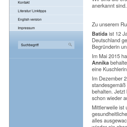
Kontakt
anerkannt sind.
Literatur/ Linktipps
English version
Zu unserem Rud
Impressum
Batida
ist 12 J
Deutschland geh
Begründerin uns
Im Mai 2015 hat
Annika
behalte
eine Kuschlerin
Im Dezember 20
standesgemäß h
behalten. Jetzt
schon wieder au
Mittlerweile is
gesundheitliche
alles ausgewach
wieder ein abs